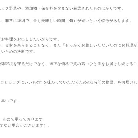
ニック野菜や、添加物・保存料を含まない厳選されたものばかりです。
は、非常に繊細で、最も美味しい瞬間（旬）が短いという特徴があります。
でお料理をお出ししたいからです。
で、食材を余らせることなく、また「せっかくお越しいただいたのにお料理が
ないための決断です。
地球環境を守るだけでなく、適正な価格で質の高いひと皿をお届けし続けるこ
ココロとカラダにいいもの” を味わっていただくための2時間の物語」をお届け
ら幸いです。
メールにて承っております
実でない場合がございます）。