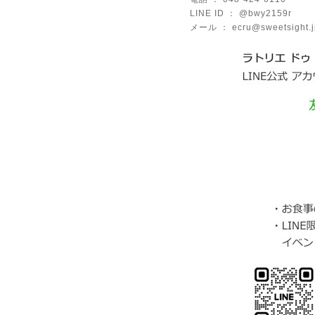
LINE ID ： @bwy2159r
メール ： ecru@sweetsight.j