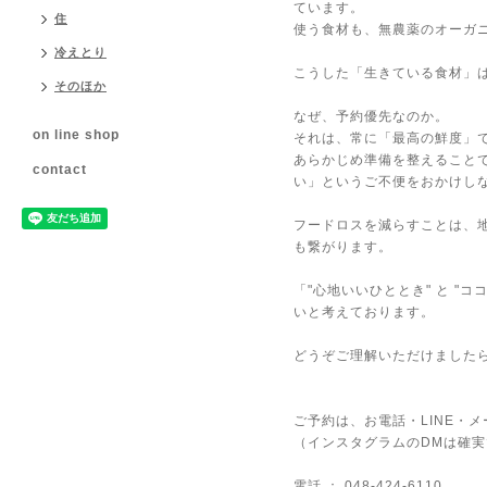
ています。
住
使う食材も、無農薬のオーガ
冷えとり
こうした「生きている食材」
そのほか
なぜ、予約優先なのか。
on line shop
それは、常に「最高の鮮度」
あらかじめ準備を整えること
contact
い」というご不便をおかけし
フードロスを減らすことは、
も繋がります。
「"心地いいひととき" と "
いと考えております。
どうぞご理解いただけました
ご予約は、お電話・LINE・
（インスタグラムのDMは確
電話 ： 048-424-6110