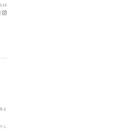
6110
るよ
りし