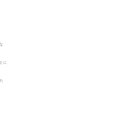
な
とに
した