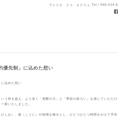
Tel / 048-424-
ラトリエ ドゥ エクリュ
約優先制」に込めた想い
」に込めた想い
という枠を超え、より深く「発酵の力」と「季節の移ろい」を感じていただけ
と一新いたしました。
（ひしお）、糀（こうじ）や味噌を種火とし、ひとつひとつ時間をかけて手作